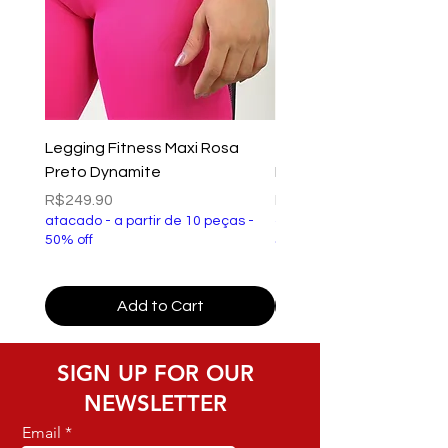
Legging Fitness Maxi Rosa
Top Fitness Xtreme Ve
Preto Dynamite
Preto Dynamite
Price
Price
R$249.90
R$149.90
atacado - a partir de 10 peças -
atacado - a partir de 10 p
50% off
50% off
Add to Cart
SIGN UP FOR OUR
NEWSLETTER
Email