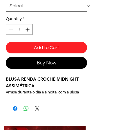
Quantity
*
Add to Cart
Buy Now
BLUSA RENDA CROCHÊ MIDNIGHT
ASSIMÉTRICA
Arrase durante o dia e a noite, com a Blusa
Midnight da Dynamite. Feita com renda crochê
altamente detalhada que irão valorizar ainda
mais seu look.
Tamanhos: Disponível em P e M
Tecido: Suplex Light: 90% Poliamida 10%
Elastano e Renda Crochê: 85% viscose 15%