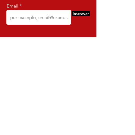
Email
Inscrever
Comercio e Confeccoes de Roupas
Dynamite
CNPJ:
16.652.680
/0001-68
Rua Euzebio de Almeida, N 2135
Jardim Sullacap - Rio de janeiro,
Rio de janeiro - Brazil - Ce:
21.741-171
Institucional
Envio e Devoluções
Política da Loja