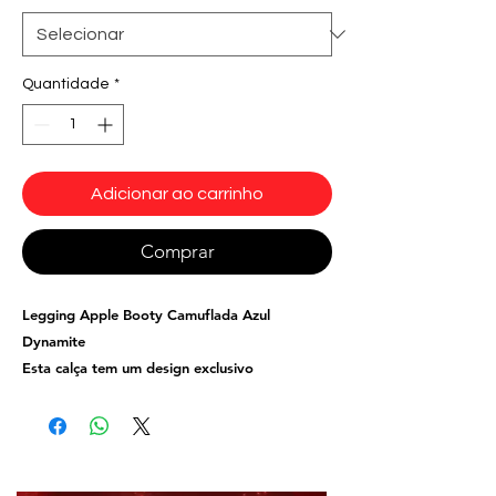
Quantidade
*
Adicionar ao carrinho
Comprar
Legging Apple Booty Camuflada Azul
Dynamite
Esta calça tem um design exclusivo
que
valoriza todas as suas curvas.
Tecidos:
cirré com
Cirré, detalhe do cos em
estampa personalizada sublimada.
Composição:
85% Poliamida e 15%