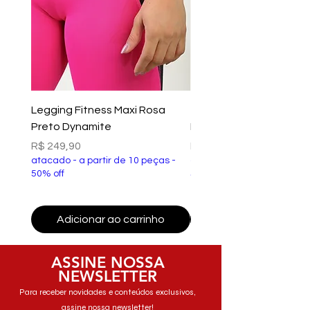
Legging Fitness Maxi Rosa
Top Fitness Xtreme Ve
Preto Dynamite
Preto Dynamite
Preço
Preço
R$ 249,90
R$ 149,90
atacado - a partir de 10 peças -
atacado - a partir de 10 p
50% off
50% off
Adicionar ao carrinho
Adicionar ao carri
ASSINE NOSSA
NEWSLETTER
Para receber novidades e conteúdos exclusivos,
assine nossa newsletter!