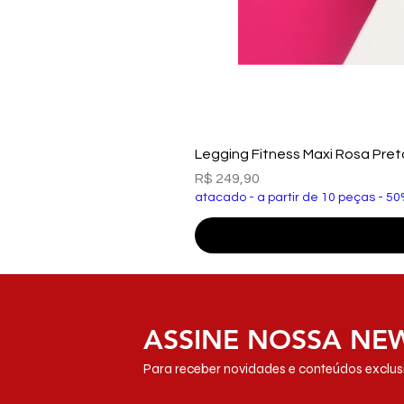
Legging Fitness Maxi Rosa Pre
Preço
R$ 249,90
atacado - a partir de 10 peças - 50
ASSINE NOSSA NE
Para receber novidades e conteúdos exclusi