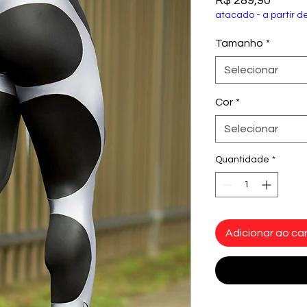
R$ 289,90
atacado - a partir d
Tamanho
*
Selecionar
Cor
*
Selecionar
Quantidade
*
Adicionar ao car