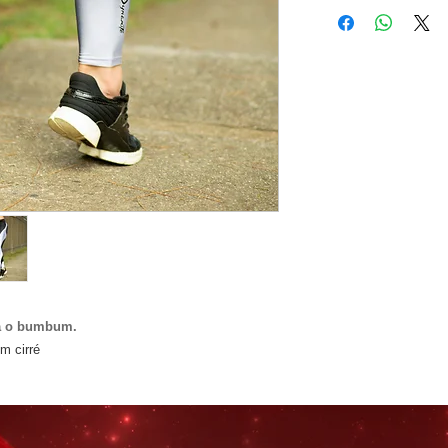
za o bumbum.
em cirré
Elastano
m Juros.