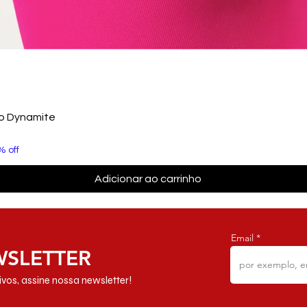
to Dynamite
% off
Adicionar ao carrinho
Email
WSLETTER
vos, assine nossa newsletter!