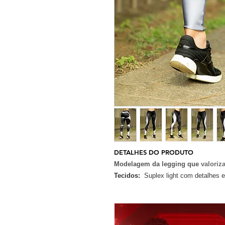
DETALHES DO PRODUTO
Modelagem da legging que
valori
Tecidos:
Suplex light com detalhes 
Composição:
15% Poliamida e 85% 
Tamanho:
Disponível em P, M e G
Cor: Preto
Compre Moda Fitness em até 6X Se