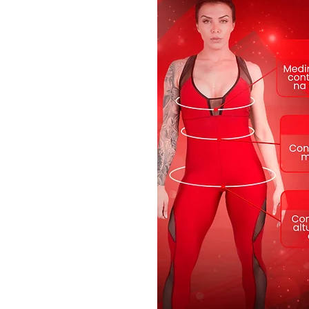
Poste seu look com a hashtag #iloved
Produto 100% Original Dynamite!