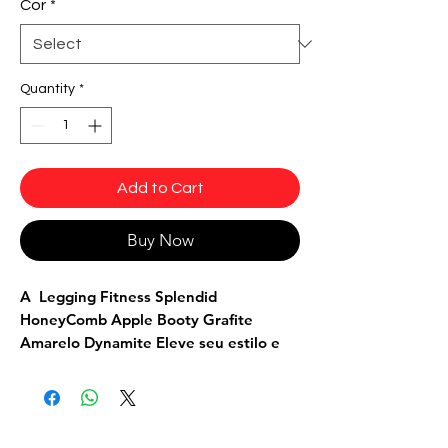
Cor
*
Quantity
*
Add to Cart
Buy Now
A Legging Fitness Splendid
HoneyComb Apple Booty Grafite
Amarelo Dynamite Eleve seu estilo e
potencialize seu treino com a legging
HoneyComb! Além de um design
deslumbrante, essa peça foi
cuidadosamente desenvolvida para