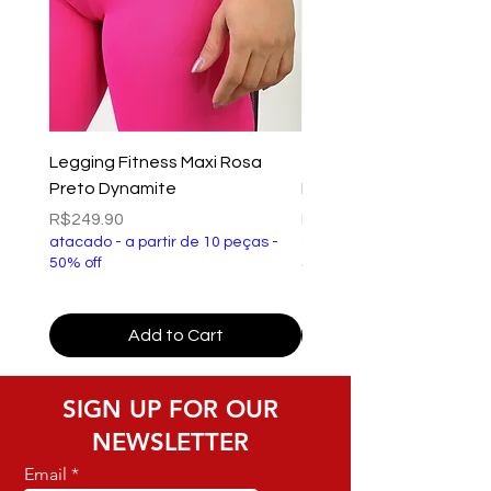
Legging Fitness Maxi Rosa
Top Fitness Xtreme Ve
Preto Dynamite
Preto Dynamite
Price
Price
R$249.90
R$149.90
atacado - a partir de 10 peças -
atacado - a partir de 10 p
50% off
50% off
Add to Cart
SIGN UP FOR OUR
NEWSLETTER
Email