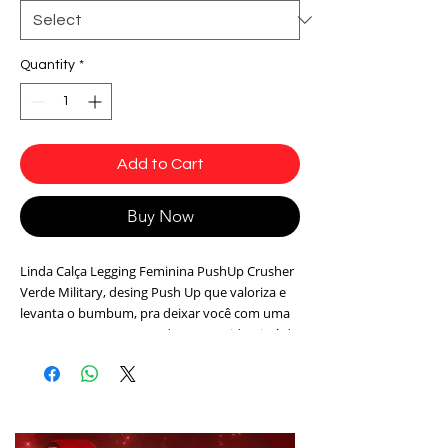
Quantity
*
Add to Cart
Buy Now
Linda Calça Legging Feminina PushUp Crusher
Verde Military, desing Push Up que valoriza e
levanta o bumbum, pra deixar você com uma
presença marcante e poderosa. Tecido Cirré de
alta qualidade.
Tecido: Lycra Cirré
Cor: Verde Military
Composição: Polimida 15% Elastano 85%
Modelo: L2097