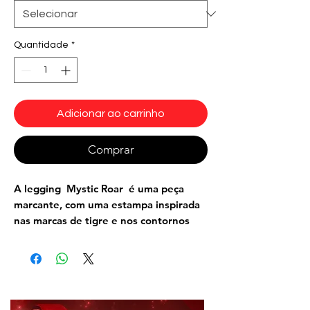
Quantidade
*
Adicionar ao carrinho
Comprar
A
legging Mystic Roar
é uma peça
marcante, com uma estampa inspirada
nas marcas de tigre e nos contornos
musculares, criando um efeito
anatômico que valoriza suas curvas
naturais. A modelagem sem costura
frontal (seamless), proporcionando um
visual bonito e sem nenhuma marcação