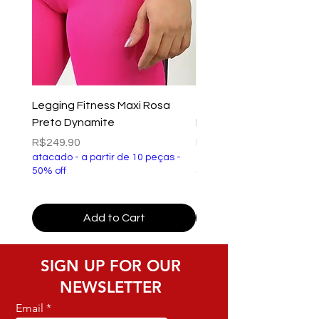
Legging Fitness Maxi Rosa
Top Fitness Xtreme Ve
Preto Dynamite
Preto Dynamite
Price
Price
R$249.90
R$149.90
atacado - a partir de 10 peças -
atacado - a partir de 10 p
50% off
50% off
Add to Cart
SIGN UP FOR OUR
NEWSLETTER
Email