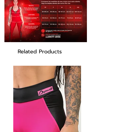
dança, aeróbicos e etc...
INFORMAÇÕES
Tecidos:
Suplex Tecnológico, 85% Poliamida
15% Elastano
Detalhes em Cirré e tela errastao 87%
Poliamida 13% Elastano
Cor Preto, cobre
Modelo L2088
Related Products