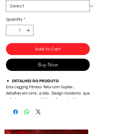
Quantity
*
Add to Cart
Buy Now
DETALHES DO PRODUTO
Esta Legging Fitness feita com Suplex ,
detalhes em cirre , e tela . Design moderno que
valoriza as curvas, é fabricado em tecido
tecnológico e antibactericida Suplex com
proteção UV e que não retém suor, possui
também detalhes em cirre, uma Legging bonita
é indispensável pra você arrasar na prática de
qualquer tipo de atividade física: Musculação,