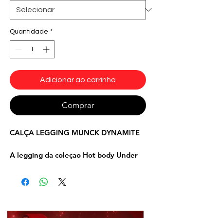
Quantidade
*
Adicionar ao carrinho
Comprar
CALÇA LEGGING MUNCK DYNAMITE
A legging da coleçao Hot body Under
construction, traz a Dynamite girl nas
estampas , ela representa todas
mulheres que estao treinando para
melhorar sua forma. As modelagens
anatomicas e estampas vibrantes ,