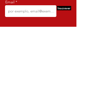
Email
Inscrever
Comercio e Confeccoes de Roupas
Dynamite
CNPJ:
16.652.680
/0001-68
Rua Euzebio de Almeida, N 2135
Jardim Sullacap - Rio de janeiro,
Rio de janeiro - Brazil - Ce:
21.741-171
Institucional
Envio e Devoluções
Política da Loja
Política de Privacidade