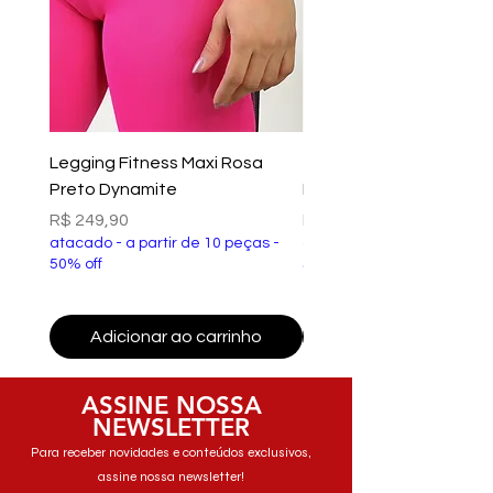
Legging Fitness Maxi Rosa
Top Fitness Xtreme Ve
Preto Dynamite
Preto Dynamite
Preço
Preço
R$ 249,90
R$ 149,90
atacado - a partir de 10 peças -
atacado - a partir de 10 p
50% off
50% off
Adicionar ao carrinho
Adicionar ao carri
ASSINE NOSSA
NEWSLETTER
Para receber novidades e conteúdos exclusivos,
assine nossa newsletter!