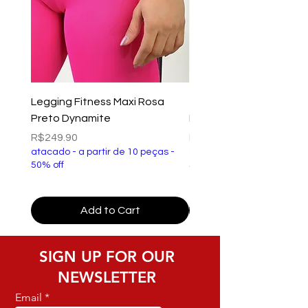
Legging Fitness Maxi Rosa
Top Fitness Xtreme Ve
Preto Dynamite
Preto Dynamite
Price
Price
R$249.90
R$149.90
atacado - a partir de 10 peças -
atacado - a partir de 10 p
50% off
50% off
Add to Cart
SIGN UP FOR OUR
NEWSLETTER
Email