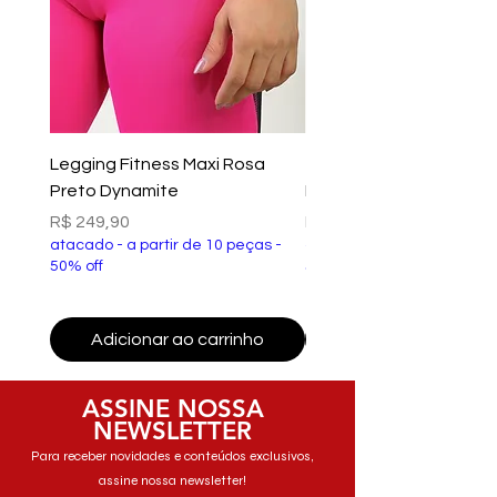
Legging Fitness Maxi Rosa
Top Fitness Xtreme Ve
Preto Dynamite
Preto Dynamite
Preço
Preço
R$ 249,90
R$ 149,90
atacado - a partir de 10 peças -
atacado - a partir de 10 p
50% off
50% off
Adicionar ao carrinho
Adicionar ao carri
ASSINE NOSSA
NEWSLETTER
Para receber novidades e conteúdos exclusivos,
assine nossa newsletter!