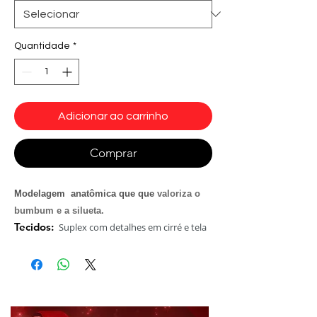
Quantidade
*
Adicionar ao carrinho
Comprar
Modelagem anatômica que que
valoriza o
bumbum e a silueta.
Tecidos:
Suplex com detalhes em cirré e tela
arrastão.
Composição:
85% Poliamida e 15% Elastano
Tamanho:
Disponível em P ,M, G