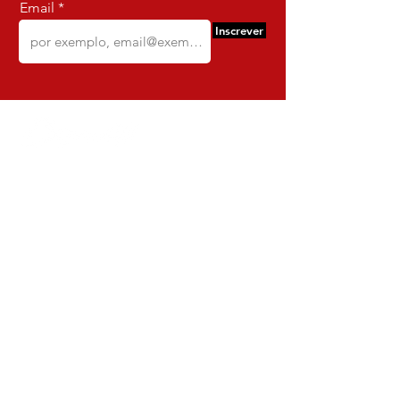
Email
Inscrever
Comercio e Confeccoes de Roupas
Dynamite
CNPJ:
16.652.680
/0001-68
Rua Euzebio de Almeida, N 2135
Jardim Sullacap - Rio de janeiro,
Rio de janeiro - Brazil - Ce:
21.741-171
Institucional
Envio e Devoluções
Política da Loja
Política de Privacidade