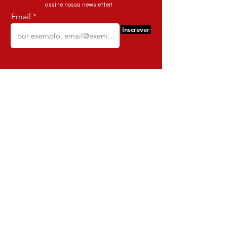
• Altura 1.60 cm
assine nossa newsletter!
Email
Inscrever
Comercio e Confeccoes de Roupas
Dynamite
CNPJ:
16.652.680
/0001-68
Rua Euzebio de Almeida, N 2135
Jardim Sullacap - Rio de janeiro,
Rio de janeiro - Brazil - Ce:
21.741-171
Institucional
Envio e Devoluções
Política da Loja