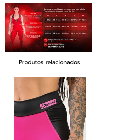
levantar e modelar, recortes na cintura
com efeito firmador para afinar e
detalhes embaixo do busto para
aumentá-lo e levantá-lo, valorizando-o
ainda mais. Tenha certeza que você vai
se sentir incrível nesse modelo que só
a Dynamite tem.
Tecido da estampa Cirre com toque
macio, detalhes em Suplex e tela
Produtos relacionados
arrastão.
Tecnologia do tecido:
UV Protection - Proteção FPS 50
proporcionada pelos fios que
bloqueiam a passagem dos raios UV-a
e UV-b
Transpirabilidade - Peça com alta
filamentagem, que proporciona
transpirabilidade, respirabilidade e
secagem rápida.
Antibactericida - Tecido com
acabamento funcional, que mata