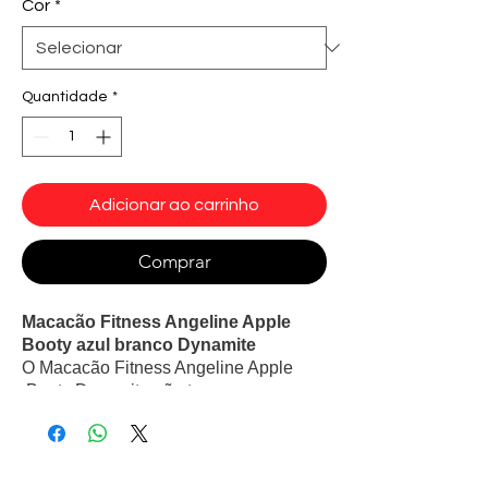
Cor
*
Quantidade
*
Adicionar ao carrinho
Comprar
Macacão Fitness Angeline Apple
Booty azul branco Dynamite
O Macacão Fitness Angeline Apple
Booty Dynamite não tem apenas o
design bonito, mas também toda a
modelagem pensada para valorizar a
silhueta em vários lugares estratégicos.
Além disso, detalhes no bumbum para