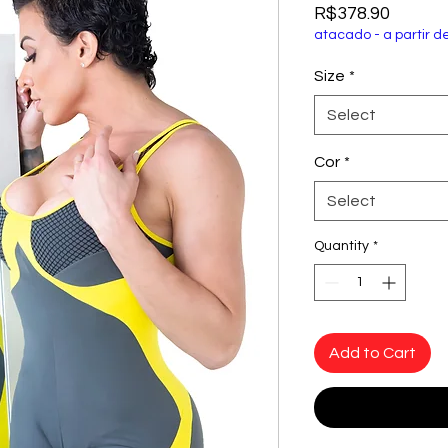
Price
R$378.90
atacado - a partir d
Size
*
Select
Cor
*
Select
Quantity
*
Add to Cart