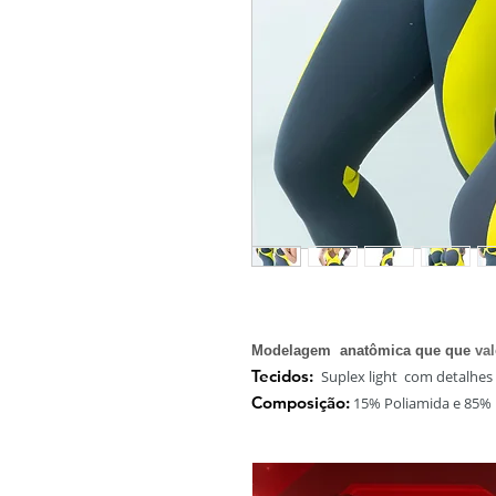
Modelagem anatômica que que
va
Tecidos:
Suplex light com detalhes e
Composição:
15% Poliamida e 85% 
Tamanho:
Disponível em P ,M, G