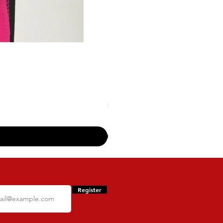
Top Fitness Xtreme Vermelho P
Price
R$149.90
atacado - a partir de 10 peças - 50
Register