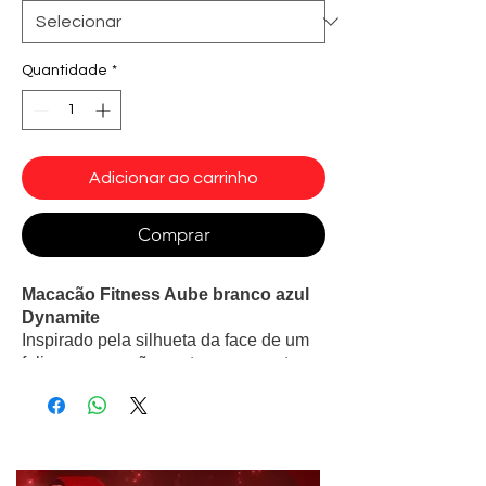
Quantidade
*
Adicionar ao carrinho
Comprar
Macacão Fitness Aube branco azul
Dynamite
Inspirado pela silhueta da face de um
felino, o macacão conta com recortes
no busto e nas costas. Também tem um
acabamento embutido impecável para
ótima sustentação e conforto, além de
possuir um fechamento super
charmoso em zíper.