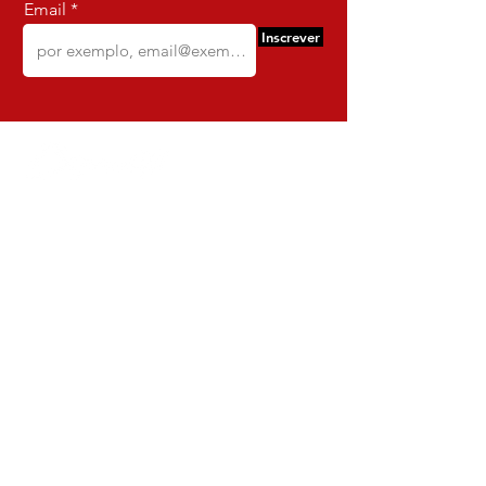
Email
Inscrever
Comercio e Confeccoes de Roupas
Dynamite
CNPJ:
16.652.680
/0001-68
Rua Euzebio de Almeida, N 2135
Jardim Sullacap - Rio de janeiro,
Rio de janeiro - Brazil - Ce:
21.741-171
Institucional
Envio e Devoluções
Política da Loja
Política de Privacidade