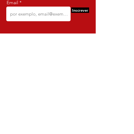
Email
Inscrever
Comercio e Confeccoes de Roupas
Dynamite
CNPJ:
16.652.680
/0001-68
Rua Euzebio de Almeida, N 2135
Jardim Sullacap - Rio de janeiro,
Rio de janeiro - Brazil - Ce:
21.741-171
Institucional
Envio e Devoluções
Política da Loja
Política de Privacidade