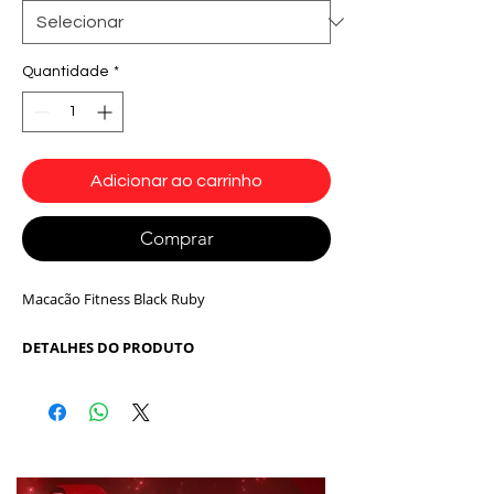
Quantidade
*
Adicionar ao carrinho
Comprar
Macacão Fitness Black Ruby
DETALHES DO PRODUTO
Macacão Fitness tem design, moderno e que
valoriza as curvas com detalho de bolsinhos
triangulares, é fabricado em tecido tecnológico
e antibactericida Suplex com proteção UV e
que não retém suor, detalhes em sirre, ziper