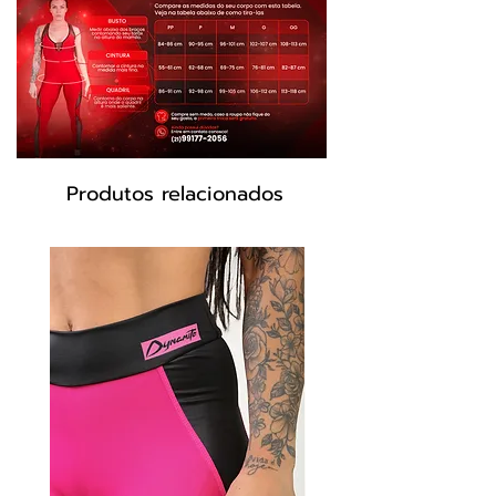
Tecido Suplex 85% Poliamida e 15% Elastano
Tecido Cirré 85% Poliéster e 15% Elastano
Detalhes e Tela Arrastão
Cores:
Preto com Vermelho
Modelo: ML2090
Produtos relacionados