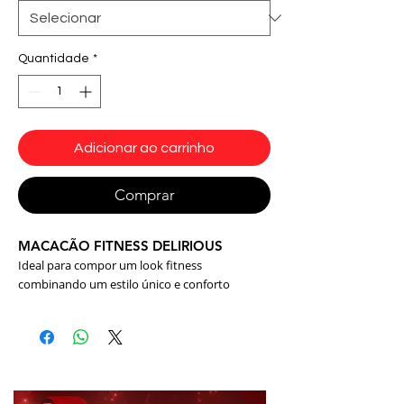
Quantidade
*
Adicionar ao carrinho
Comprar
MACACÃO FITNESS DELIRIOUS
Ideal para compor um look fitness
combinando um estilo único e conforto
inigualável, ideal para prática de todo tipo de
exercícios físicos, musculação, dança, corrida e
etc... Macacão original Dynamite, fabricado
com 3 tipos de tecidos de alta qualidade e
tecnológicos.
Composição: