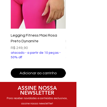
Legging Fitness Maxi Rosa
Top Fitness Xtreme Ve
Preto Dynamite
Preto Dynamite
Preço
Preço
R$ 249,90
R$ 149,90
atacado - a partir de 10 peças -
atacado - a partir de 10 p
50% off
50% off
Adicionar ao carrinho
Adicionar ao carri
ASSINE NOSSA
NEWSLETTER
Para receber novidades e conteúdos exclusivos,
assine nossa newsletter!