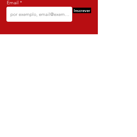
Email
Inscrever
Comercio e Confeccoes de Roupas
Dynamite
CNPJ:
16.652.680
/0001-68
Rua Euzebio de Almeida, N 2135
Jardim Sullacap - Rio de janeiro,
Rio de janeiro - Brazil - Ce:
21.741-171
Institucional
Envio e Devoluções
Política da Loja
Política de Privacidade