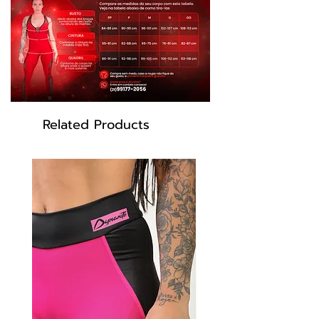
perfeita para os seus treinos.
Um macacão feminino lindo e luxuoso,
feito especialmente para os seus
exercícios. Eleve seu guarda-roupa
fitness com este macacão elegante e
funcional e detaque-se com a
Dynamite.
Related Products
Tecnologia
: Tem Proteção FPS 50 que
além de proteger sua pele dos efeitos
nocivos dos raios UVa e UVb, garante
cores mais vivas e de maior
durabilidade, contando com forro e
elástico para maior segurança e
sustentação. Costura altamente
resistente, que possui elasticidade
junto ao tecido e linhas específicas
para moda fitness.
• Tecido Suplex, Cirrê e Tela arrastão
• Modelagem anatômica.
• Composição: 85% Poliester 15%