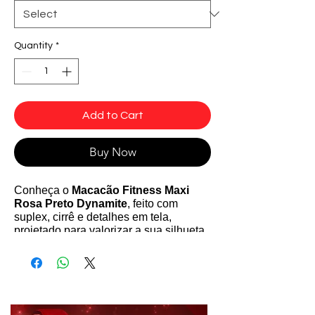
Quantity
*
Add to Cart
Buy Now
Conheça o
Macacão Fitness Maxi
Rosa Preto Dynamite
, feito com
suplex, cirrê e detalhes em tela,
projetado para valorizar a sua silhueta
com recortes e modelagem que
realçam suas formas. Esta peça conta
com um logo no busto, adicionando um
toque de estilo. As costuras reforçadas
com coberturas garantem durabilidade
e conforto, tornando-o uma escolha