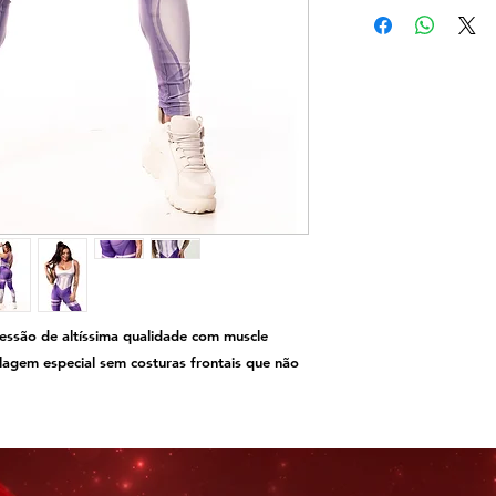
são de altíssima qualidade com muscle
agem especial sem costuras frontais que não
parte de baixo para melhor suporte, não fica
actericida.
Fi
ltro FPS +50
UV+, cores mais
ta nem perde a elasticidade.