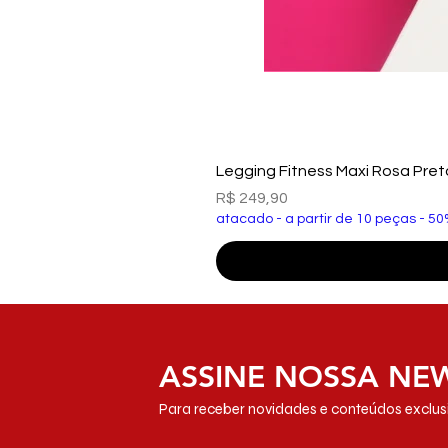
Legging Fitness Maxi Rosa Pre
Preço
R$ 249,90
atacado - a partir de 10 peças - 50
ASSINE NOSSA NE
Para receber novidades e conteúdos exclusi