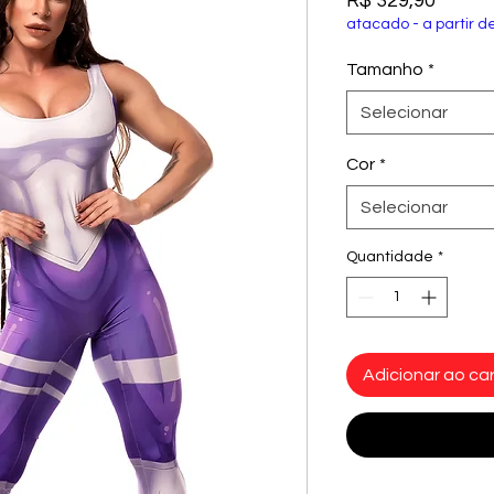
R$ 329,90
atacado - a partir d
Tamanho
*
Selecionar
Cor
*
Selecionar
Quantidade
*
Adicionar ao car