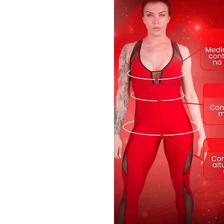
Composição: 87% Poliéster 13% Ela
Tamanho: P, M e G