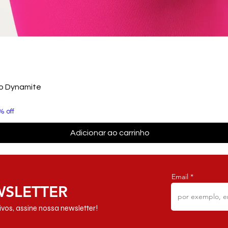
to Dynamite
% off
Adicionar ao carrinho
Email
WSLETTER
vos, assine nossa newsletter!