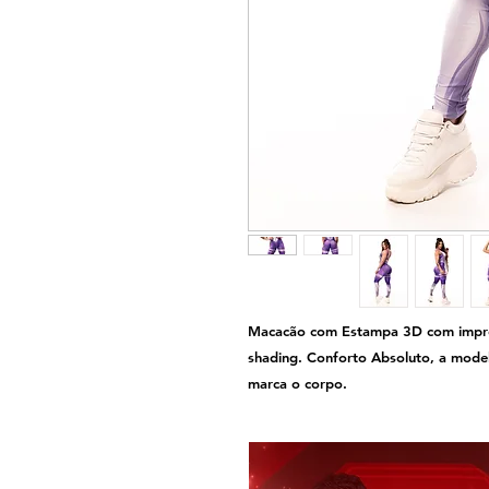
Macacão com Estampa 3D com impres
shading. Conforto Absoluto, a model
marca o corpo.
Possui forro no busto e elástico na 
transparente.
Tecido: Sensuality® Easy Care e antib
vivas e mais durabilidade, não desbo