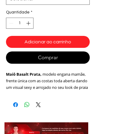
Quantidade
*
Adicionar ao carrinho
Comprar
Maiô Basalt Prata,
modelo engana mamãe,
frente única com as costas toda aberta dando
um visual sexy e arrojado no seu look de praia
ou resort. Ideal para mulheres inovadoras,
arrojadas, que gostam de um visual
impactante. Essa peça valoriza bastante o
corpo.