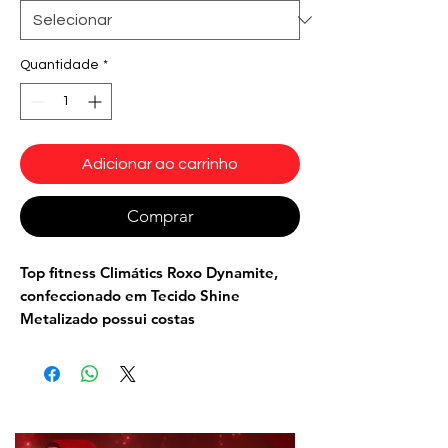
Quantidade
*
Adicionar ao carrinho
Comprar
Top fitness Climátics
Roxo
Dynamite
,
confeccionado em Tecido Shine
Metalizado possui costas
nadador. Proporciona conforto e
sustentabilidade necessários para
pratica de exercícios físicos como:
Musculação, corridas, aeróbicos, dança .