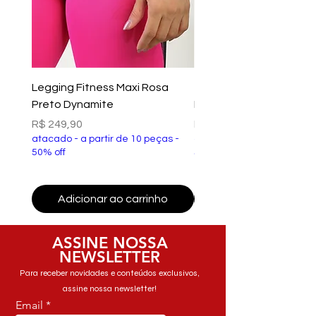
Legging Fitness Maxi Rosa
Top Fitness Xtreme Ve
Preto Dynamite
Preto Dynamite
Preço
Preço
R$ 249,90
R$ 149,90
atacado - a partir de 10 peças -
atacado - a partir de 10 p
50% off
50% off
Adicionar ao carrinho
Adicionar ao carri
ASSINE NOSSA
NEWSLETTER
Para receber novidades e conteúdos exclusivos,
assine nossa newsletter!
Email