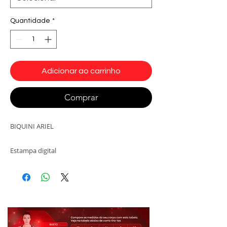
Quantidade
*
Adicionar ao carrinho
Comprar
BIQUINI ARIEL
Estampa digital
Cor Escamas .
Tecido:
''Estampa Digital''
Suplex Light
Soutex
Composição:
15% Elastano 85% Poliamida
Modelo: B101