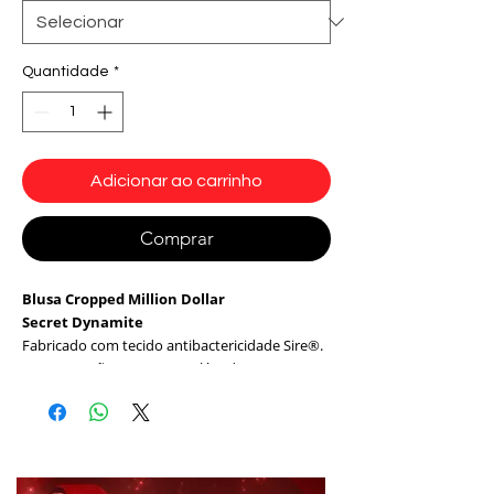
Quantidade
*
Adicionar ao carrinho
Comprar
Blusa Cropped Million Dollar
Secret Dynamite
Fabricado com tecido antibactericidade Sire®.
Tem Proteção FPS 50 que além de proteger sua
pele dos efeitos nocivos dos raios UVa e UVb
garante cores mais vivas e de maior
durabilidade. Modelagem ampla, alças largas
sobre os ombros disfarça o uso de roupa
íntima por baixo.