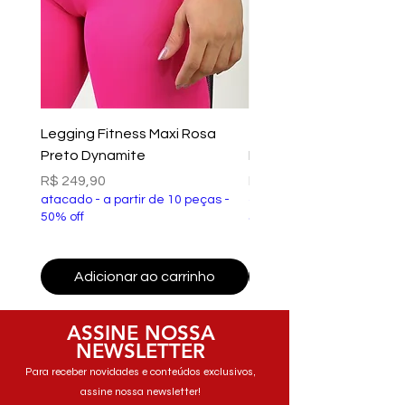
Legging Fitness Maxi Rosa
Top Fitness Xtreme Ve
Preto Dynamite
Preto Dynamite
Preço
Preço
R$ 249,90
R$ 149,90
atacado - a partir de 10 peças -
atacado - a partir de 10 p
50% off
50% off
Adicionar ao carrinho
Adicionar ao carri
ASSINE NOSSA
NEWSLETTER
Para receber novidades e conteúdos exclusivos,
assine nossa newsletter!