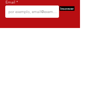
Email
Inscrever
Comercio e Confeccoes de Roupas
Dynamite
CNPJ:
16.652.680
/0001-68
Rua Euzebio de Almeida, N 2135
Jardim Sullacap - Rio de janeiro,
Rio de janeiro - Brazil - Ce:
21.741-171
Institucional
Envio e Devoluções
Política da Loja
Política de Privacidade