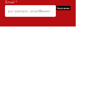
Email
Inscrever
Comercio e Confeccoes de Roupas
Dynamite
CNPJ:
16.652.680
/0001-68
Rua Euzebio de Almeida, N 2135
Jardim Sullacap - Rio de janeiro,
Rio de janeiro - Brazil - Ce:
21.741-171
Institucional
Envio e Devoluções
Política da Loja
Política de Privacidade