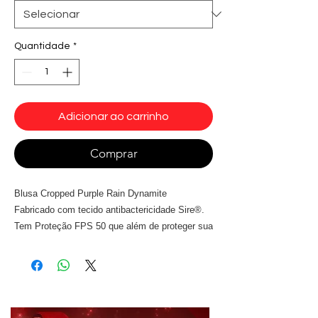
Quantidade
*
Adicionar ao carrinho
Comprar
Blusa Cropped Purple Rain Dynamite
Fabricado com tecido antibactericidade Sire®.
Tem Proteção FPS 50 que além de proteger sua
pele dos efeitos nocivos dos raios UVa e UVb
garante cores mais vivas e de maior
durabilidade. Modelagem ampla, alças largas
sobre os ombros disfarça o uso de roupa íntima
por baixo.