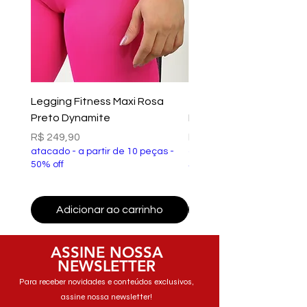
Legging Fitness Maxi Rosa
Top Fitness Xtreme Ve
Preto Dynamite
Preto Dynamite
Preço
Preço
R$ 249,90
R$ 149,90
atacado - a partir de 10 peças -
atacado - a partir de 10 p
50% off
50% off
Adicionar ao carrinho
Adicionar ao carri
ASSINE NOSSA
NEWSLETTER
Para receber novidades e conteúdos exclusivos,
assine nossa newsletter!