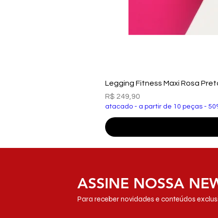
Legging Fitness Maxi Rosa Pre
Preço
R$ 249,90
atacado - a partir de 10 peças - 50
ASSINE NOSSA NE
Para receber novidades e conteúdos exclusi