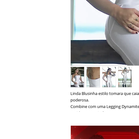
Linda Blusinha estilo tomara que caia,
poderosa.
Combine com uma Legging Dynamite
Tecido: Lycra Cirré
Cor: Branco
Composição: 85% Poliamida 15% Ela
Modelo: BL505