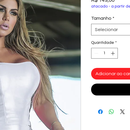
R$ 149,00
atacado - a partir d
Tamanho
*
Selecionar
Quantidade
*
Adicionar ao car