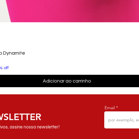
to Dynamite
% off
Adicionar ao carrinho
Email
WSLETTER
vos, assine nossa newsletter!