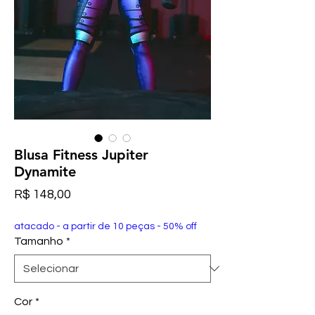
Blusa Fitness Jupiter
Dynamite
Preço
R$ 148,00
atacado - a partir de 10 peças - 50% off
Tamanho
*
Cor
*