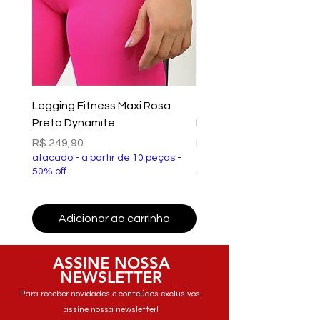
Legging Fitness Maxi Rosa
Top Fitness Xtreme Ve
Preto Dynamite
Preto Dynamite
Preço
Preço
R$ 249,90
R$ 149,90
atacado - a partir de 10 peças -
atacado - a partir de 10 p
50% off
50% off
Adicionar ao carrinho
Adicionar ao carri
ASSINE NOSSA
NEWSLETTER
Para receber novidades e conteúdos exclusivos,
assine nossa newsletter!