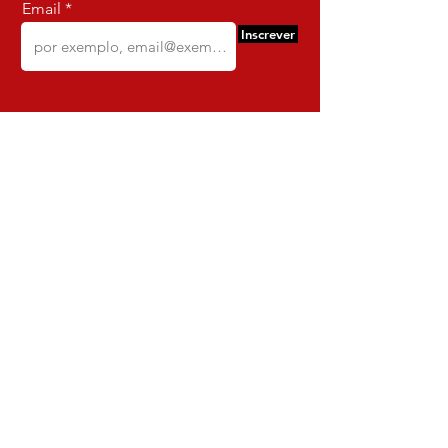
Email
Inscrever
Comercio e Confeccoes de Roupas
Dynamite
CNPJ:
16.652.680
/0001-68
Rua Euzebio de Almeida, N 2135
Jardim Sullacap - Rio de janeiro,
Rio de janeiro - Brazil - Ce:
21.741-171
Institucional
Envio e Devoluções
Política da Loja
Política de Privacidade