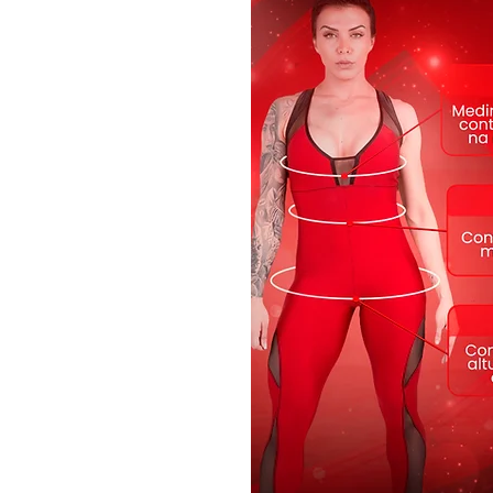
Produzida em
tecido tecnológico
secagem rápida e acabamento antiba
e segurança durante qualquer ativi
original Dynamite
não desbota nem
por muito mais tempo.
* Ideal para musculação, dança, ae
com estilo.
* Alta qualidade, original e exclus
Composição:
85% Poliéster | 15%
Disponível nos tamanhos:
PP, P,