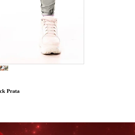
ck Prata
a Dynamite
une sofisticação e performance
ô moderno que valoriza cada curva, ela
com o prata, criando um visual elegante,
nos e para o dia a dia.