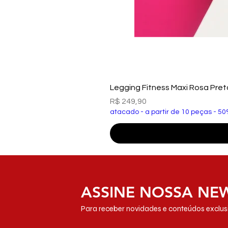
Legging Fitness Maxi Rosa Pre
Preço
R$ 249,90
atacado - a partir de 10 peças - 50
ASSINE NOSSA NE
Para receber novidades e conteúdos exclusi