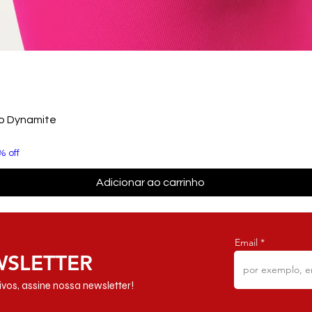
to Dynamite
% off
Adicionar ao carrinho
Email
WSLETTER
vos, assine nossa newsletter!