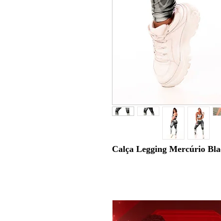
Calça Legging Mercúrio Bla
A
Legging Mercúrio Black Prat
em uma peça única. Com design fus
traz o contraste poderoso do preto 
ousado e exclusivo para os seus trei