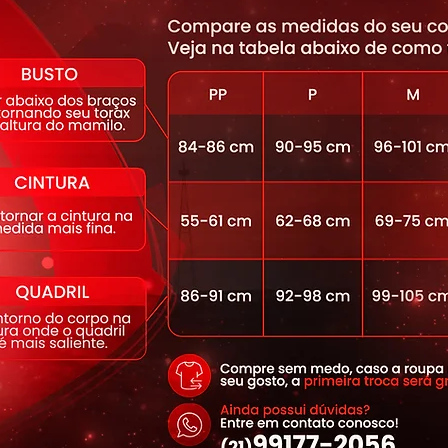
 Beach Print ®
, com proteção UV FPS 50,
ctericida, garante conforto, respirabilidade
dade física. Além disso, a estampa
100%
 solta tinta, mantendo a peça impecável
róbicos, corridas ou até composições casuais
iva da Dynamite.
 Elastano
 M, G e GG.