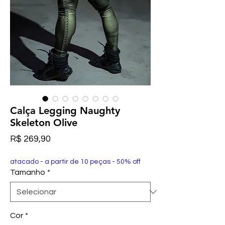
Calça Legging Naughty
Skeleton Olive
Preço
R$ 269,90
atacado - a partir de 10 peças - 50% off
Tamanho
*
Cor
*