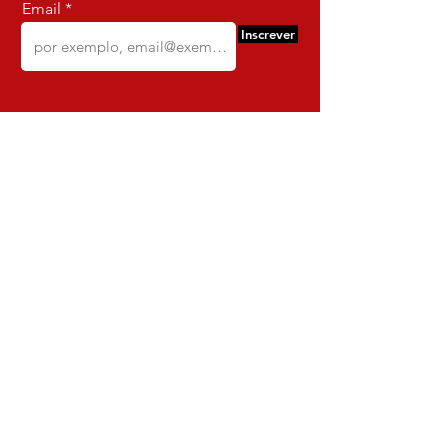
Email
Inscrever
Comercio e Confeccoes de Roupas
Dynamite
CNPJ:
16.652.680
/0001-68
Rua Euzebio de Almeida, N 2135
Jardim Sullacap - Rio de janeiro,
Rio de janeiro - Brazil - Ce:
21.741-171
Institucional
Envio e Devoluções
Política da Loja
Política de Privacidade