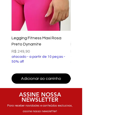
Legging Fitness Maxi Rosa
Top Fitness Xtreme Ve
Preto Dynamite
Preto Dynamite
Preço
Preço
R$ 249,90
R$ 149,90
atacado - a partir de 10 peças -
atacado - a partir de 10 p
50% off
50% off
Adicionar ao carrinho
Adicionar ao carri
ASSINE NOSSA
NEWSLETTER
Para receber novidades e conteúdos exclusivos,
assine nossa newsletter!