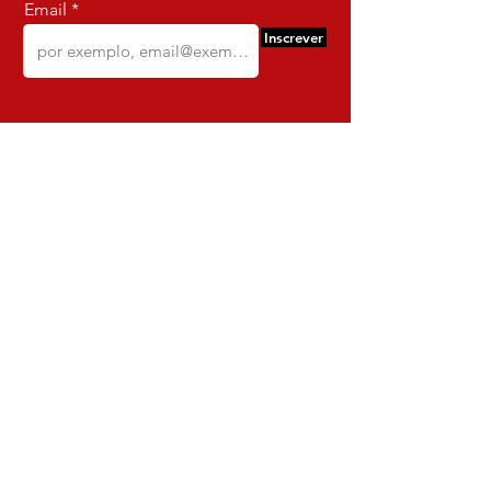
Email
Inscrever
Comercio e Confeccoes de Roupas
Dynamite
CNPJ:
16.652.680
/0001-68
Rua Euzebio de Almeida, N 2135
Jardim Sullacap - Rio de janeiro,
Rio de janeiro - Brazil - Ce:
21.741-171
Institucional
Envio e Devoluções
Política da Loja
Política de Privacidade