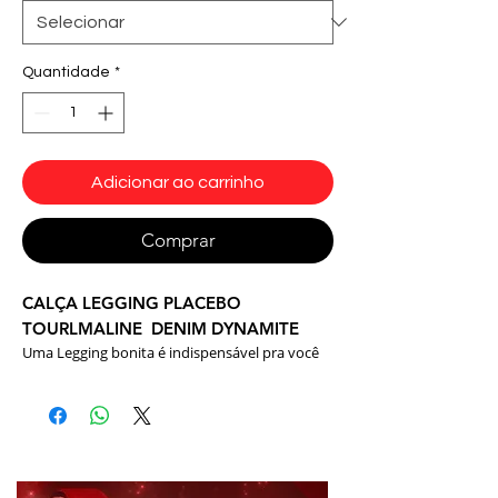
Quantidade
*
Adicionar ao carrinho
Comprar
CALÇA LEGGING PLACEBO
TOURLMALINE DENIM DYNAMITE
Uma Legging bonita é indispensável pra você
arrasar na prática de qualquer tipo de
atividade física: Musculação, dança, aeróbicos e
etc... ou Até mesmo no dia a dia.
Tecidos:
cirre
®
Composição:
85% Poliester 15% Elastano