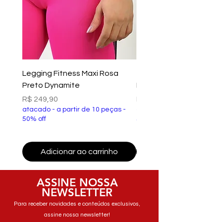
Legging Fitness Maxi Rosa
Top Fitness Xtreme Ve
Preto Dynamite
Preto Dynamite
Preço
Preço
R$ 249,90
R$ 149,90
atacado - a partir de 10 peças -
atacado - a partir de 10 p
50% off
50% off
Adicionar ao carrinho
Adicionar ao carri
ASSINE NOSSA
NEWSLETTER
Para receber novidades e conteúdos exclusivos,
assine nossa newsletter!