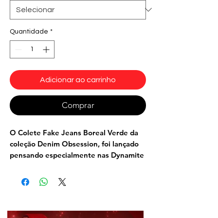
Quantidade
*
Adicionar ao carrinho
Comprar
O Colete Fake Jeans Boreal Verde da
coleção Denim Obsession, foi lançado
pensando especialmente nas Dynamite
Girls. Super versátil, pode ser
combinado com legging, saia, short,
calça e até com vestido, como um
complemento do look . Com design
urbano e moderno, o Colete fake jeans