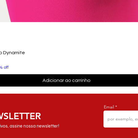
to Dynamite
% off
Adicionar ao carrinho
Email
WSLETTER
vos, assine nossa newsletter!