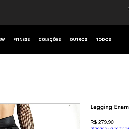
EW
FITNESS
COLEÇÕES
OUTROS
TODOS
Legging Enam
Preço
R$ 279,90
atacado - a partir d