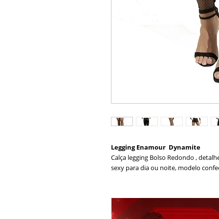
Legging Enamour Dynamite
Calça legging Bolso Redondo , detalh
sexy para dia ou noite, modelo conf
anatomica.
Tecido: Cirre , tela arrastão
Composição cirre: 85% Poliester 15%
Composição arrastão: 85% Poliamida