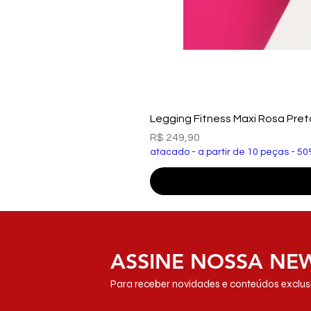
Legging Fitness Maxi Rosa Pre
Preço
R$ 249,90
atacado - a partir de 10 peças - 50
ASSINE NOSSA NE
Para receber novidades e conteúdos exclusi