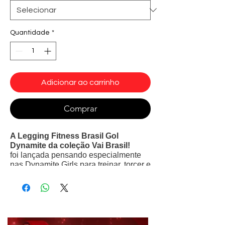
Quantidade
*
Adicionar ao carrinho
Comprar
A Legging Fitness Brasil Gol
Dynamite da coleção Vai Brasil!
foi lançada pensando especialmente
nas Dynamite Girls para treinar, torcer e
comemorar!
Possui design fusô, com modelagem
anatômica e estampa Cores da
Bandeira. Conta com Design que irá
valorizar seus músculos e se ajustar ao