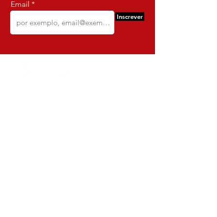
Email
Inscrever
Comercio e Confeccoes de Roupas
Dynamite
CNPJ:
16.652.680
/0001-68
Rua Euzebio de Almeida, N 2135
Jardim Sullacap - Rio de janeiro,
Rio de janeiro - Brazil - Ce:
21.741-171
Institucional
Envio e Devoluções
Política da Loja
Política de Privacidade