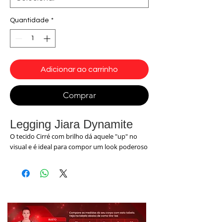
Quantidade
*
Adicionar ao carrinho
Comprar
Legging Jiara Dynamite
O tecido Cirré com brilho dá aquele "up" no
visual e é ideal para compor um look poderoso
para baladas e festas, também funcionando
perfeitamente na academia. Com zíper frontal,
cós alto, detalhe em animal print e bolsinhos
nas laterais, é aquela peça para você chegar
chegando em qualquer lugar.
Cores:
Preto , detalhes oncinha preto e branco
Tecido:
Cirré