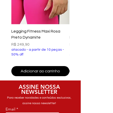
Legging Fitness Maxi Rosa
Top Fitness Xtreme Ve
Preto Dynamite
Preto Dynamite
Preço
Preço
R$ 249,90
R$ 149,90
atacado - a partir de 10 peças -
atacado - a partir de 10 p
50% off
50% off
Adicionar ao carrinho
Adicionar ao carri
ASSINE NOSSA
NEWSLETTER
Para receber novidades e conteúdos exclusivos,
assine nossa newsletter!
Email