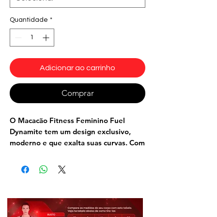
Quantidade
*
Adicionar ao carrinho
Comprar
O Macacão Fitness Feminino Fuel
Dynamite
tem um design exclusivo,
moderno e que exalta suas curvas. Com
a modelagem estilo shortinho com
detalhes em tela nas pernas e efeito
brilhoso, o macacão é perfeito para
quem gosta de looks ousados e
sensuais.