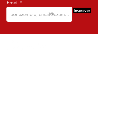
Email
Inscrever
Comercio e Confeccoes de Roupas
Dynamite
CNPJ:
16.652.680
/0001-68
Rua Euzebio de Almeida, N 2135
Jardim Sullacap - Rio de janeiro,
Rio de janeiro - Brazil - Ce:
21.741-171
Institucional
Envio e Devoluções
Política da Loja
Política de Privacidade