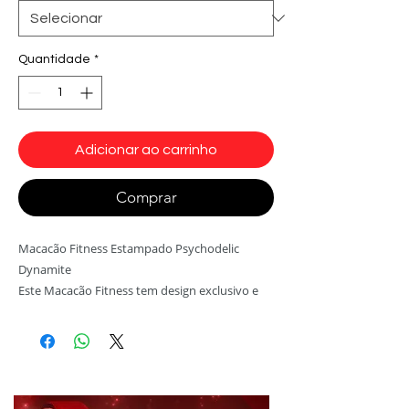
Quantidade
*
Adicionar ao carrinho
Comprar
Macacão Fitness Estampado Psychodelic
Dynamite
Este Macacão Fitness tem design exclusivo e
modelagem anatomica.
Produto original Dynamite de alta
qualidade. Não desbota, não perde
elasticidade.
Suplex Light Tecnológico
e
Tecidos: