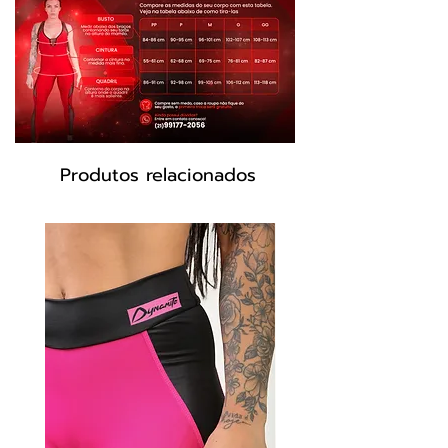
antibactericida com proteção UV e que não
retém suor.
Composição
85% Poliamida 15%
Elastano
Tamanho:
P e M
Produtos relacionados