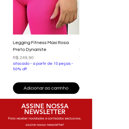
Legging Fitness Maxi Rosa
Top Fitness Xtreme Ve
Preto Dynamite
Preto Dynamite
Preço
Preço
R$ 249,90
R$ 149,90
atacado - a partir de 10 peças -
atacado - a partir de 10 p
50% off
50% off
Adicionar ao carrinho
Adicionar ao carri
ASSINE NOSSA
NEWSLETTER
Para receber novidades e conteúdos exclusivos,
assine nossa newsletter!