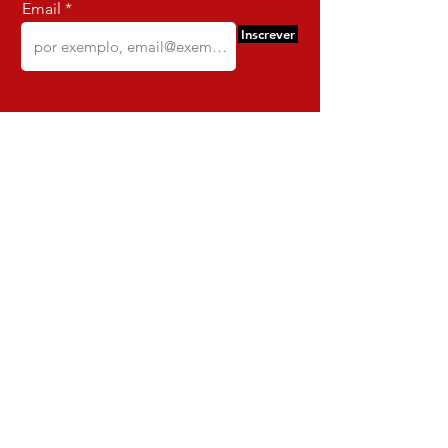
Email
Inscrever
Comercio e Confeccoes de Roupas
Dynamite
CNPJ:
16.652.680
/0001-68
Rua Euzebio de Almeida, N 2135
Jardim Sullacap - Rio de janeiro,
Rio de janeiro - Brazil - Ce:
21.741-171
Institucional
Envio e Devoluções
Política da Loja
Política de Privacidade