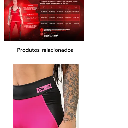
retém suor.
Composição
85% Poliamida 15%
Elastano
Modelo:ML2018
Cor: Animal print, preto
Produtos relacionados