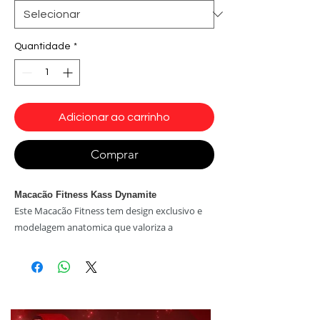
Quantidade
*
Adicionar ao carrinho
Comprar
Macacão Fitness Kass Dynamite
Este Macacão Fitness tem design exclusivo e
modelagem anatomica que valoriza a
Produto original Dynamite de alta
qualidade. Não desbota, não perde
elasticidade.
Tecidos:
Suplex Light Tecnológico
e
antibactericida com proteção UV e que não