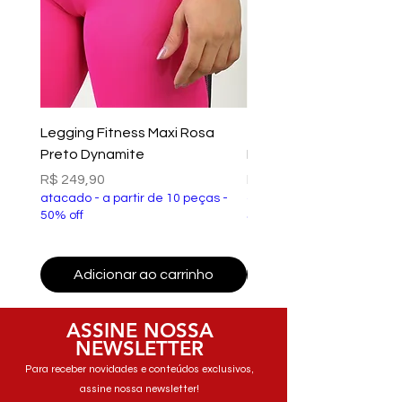
Legging Fitness Maxi Rosa
Top Fitness Xtreme Ve
Preto Dynamite
Preto Dynamite
Preço
Preço
R$ 249,90
R$ 149,90
atacado - a partir de 10 peças -
atacado - a partir de 10 p
50% off
50% off
Adicionar ao carrinho
Adicionar ao carri
ASSINE NOSSA
NEWSLETTER
Para receber novidades e conteúdos exclusivos,
assine nossa newsletter!