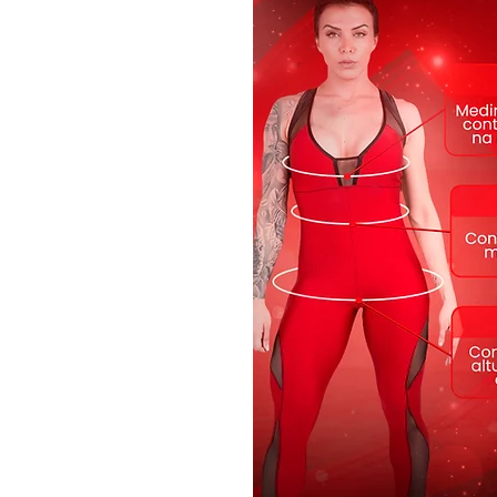
Peça da linha IN SHAPE, confe
proteção Uv Solar, Certificado
Perfeito para Pilates, Yoga e Fi
Composição 85% Poliamida 15%
Cor Azul Marinho