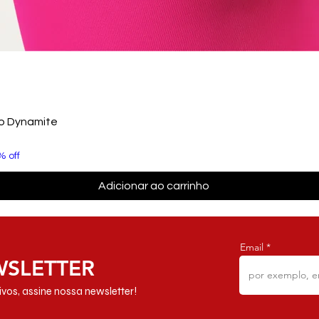
to Dynamite
% off
Adicionar ao carrinho
Email
WSLETTER
vos, assine nossa newsletter!