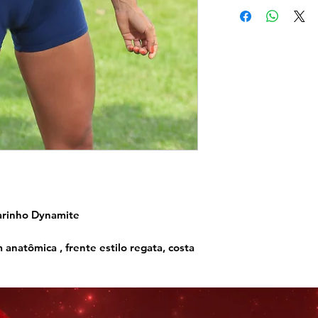
arinho Dynamite
atômica , frente estilo regata, costa
mitando um Y . O forro do busto é
 exterior da peça, com costuras
maior sustentação, sem marcar ou