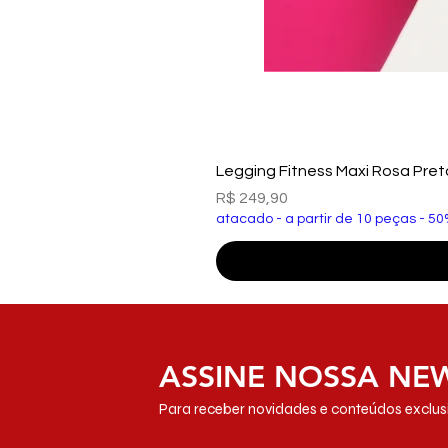
Legging Fitness Maxi Rosa Pre
Preço
R$ 249,90
atacado - a partir de 10 peças - 50
ASSINE NOSSA NE
Para receber novidades e conteúdos exclusi