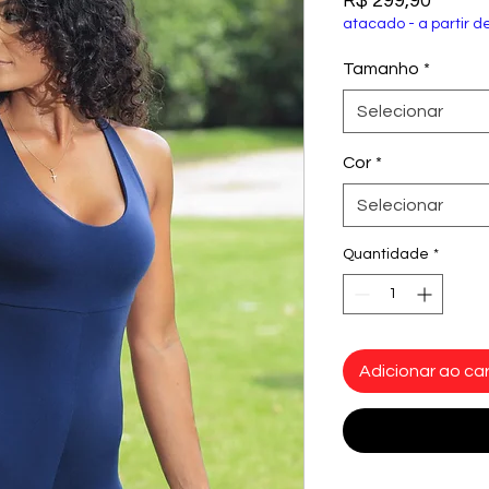
R$ 299,90
atacado - a partir d
Tamanho
*
Selecionar
Cor
*
Selecionar
Quantidade
*
Adicionar ao car