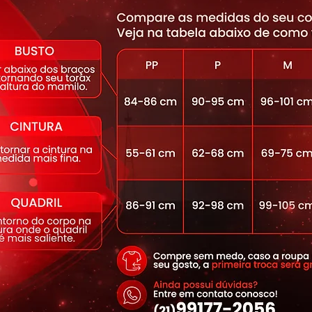
ccionada feita com Suplex -com
 CO2 Control e tecido biodegradável.
tness.
 Elastano.