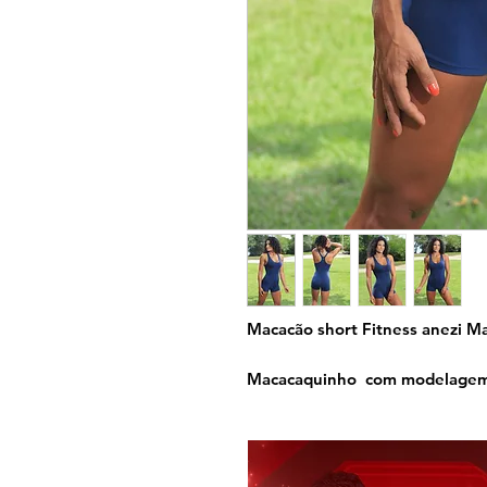
Macacão short Fitness anezi M
Macacaquinho com modelagem an
nadador em formato nadador i
feito com o mesmo tecido que o
totalmente embutidas oferece 
apertar. Veste como uma Luva.