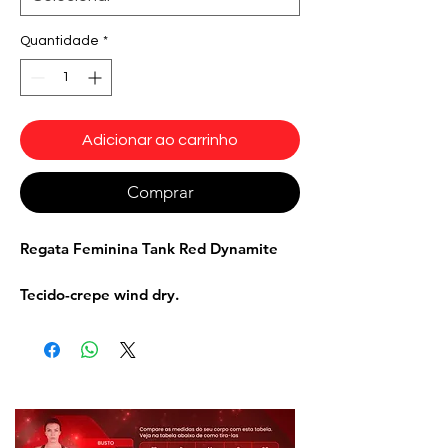
Quantidade
*
Adicionar ao carrinho
Comprar
Regata Feminina Tank Red Dynamite
Tecido-crepe wind dry.
Estampa sublimada high resolution-Hot
body under Construction e a Dynamite
girl.
Cor: Vermelho Preto