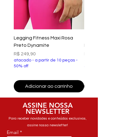
Legging Fitness Maxi Rosa
Top Fitness Xtreme Ve
Preto Dynamite
Preto Dynamite
Preço
Preço
R$ 249,90
R$ 149,90
atacado - a partir de 10 peças -
atacado - a partir de 10 p
50% off
50% off
Adicionar ao carrinho
Adicionar ao carri
ASSINE NOSSA
NEWSLETTER
Para receber novidades e conteúdos exclusivos,
assine nossa newsletter!
Email