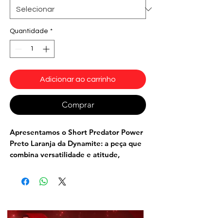
Quantidade
*
Adicionar ao carrinho
Comprar
Apresentamos o
Short Predator Power
Preto Laranja
da Dynamite: a peça que
combina versatilidade e atitude,
transformando o básico em algo
extraordinário! Com o preto
predominante e muscle shading em
cinza, ele esculpe seu corpo de maneira
impecável, enquanto detalhes