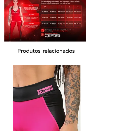
vibrantes em laranja avermelhado
adicionam um toque de energia e
estilo. A inicial vetorial da coleção Tigre
completa o visual, trazendo um
acabamento sofisticado e cheio de
personalidade.
Produtos relacionados
Produzido com tecido de alta qualidade
que mantém a intensidade da estampa
e o ajuste perfeito ao longo do tempo,
esse short veste como uma “luva”. Seja
para o treino ou para o dia a dia,
destaque-se com o Predator Power!
Tecnologia:
Tem Proteção FPS 50 que
além de proteger sua pele dos efeitos