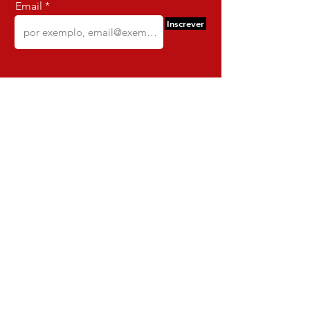
Email
Inscrever
Comercio e Confeccoes de Roupas
Dynamite
CNPJ:
16.652.680
/0001-68
Rua Euzebio de Almeida, N 2135
Jardim Sullacap - Rio de janeiro,
Rio de janeiro - Brazil - Ce:
21.741-171
Institucional
Envio e Devoluções
Política da Loja
Política de Privacidade