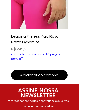
Legging Fitness Maxi Rosa
Top Fitness Xtreme Ve
Preto Dynamite
Preto Dynamite
Preço
Preço
R$ 249,90
R$ 149,90
atacado - a partir de 10 peças -
atacado - a partir de 10 p
50% off
50% off
Adicionar ao carrinho
Adicionar ao carri
ASSINE NOSSA
NEWSLETTER
Para receber novidades e conteúdos exclusivos,
assine nossa newsletter!