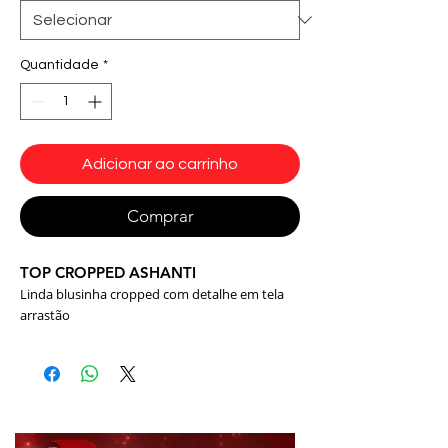
Quantidade
*
Adicionar ao carrinho
Comprar
TOP CROPPED ASHANTI
Linda blusinha cropped com detalhe em tela
arrastão
Informações:
Tecido: Suplex Light, tela Arrastão
Composição: 85% Poliamida / 15% Elastano
Cor: Preto, vermelho e amarelo
Modelo: T2094