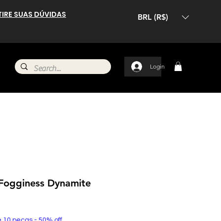
TIRE SUAS DÚVIDAS
BRL (R$)
Login
Fogginess Dynamite
e 10 peças - 50% off