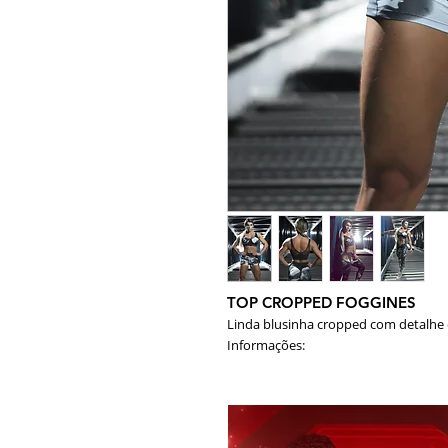
TOP CROPPED FOGGINES
Linda blusinha cropped com detalhe 
Informações:
Tecido: Suplex Light, tela Arrastã
Composição: 85% Poliamida / 15%
Cor: Cinza, preto
Pode ter variação da estampa dev
Modelo: T2094