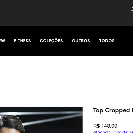
EW
FITNESS
COLEÇÕES
OUTROS
TODOS
Top Cropped 
Preço
R$ 148,00
atacado - a partir d