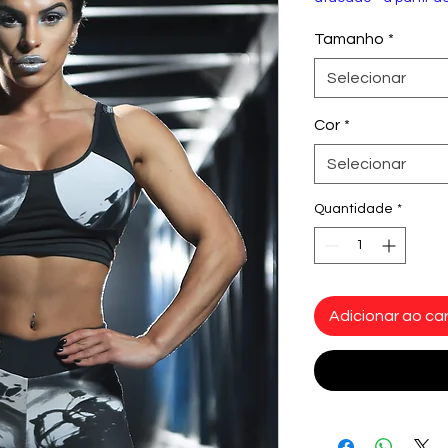
Tamanho
*
Selecionar
Cor
*
Selecionar
Quantidade
*
Adicionar ao car