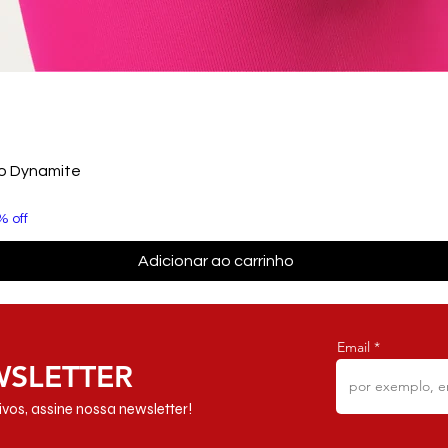
to Dynamite
% off
Adicionar ao carrinho
Email
WSLETTER
vos, assine nossa newsletter!