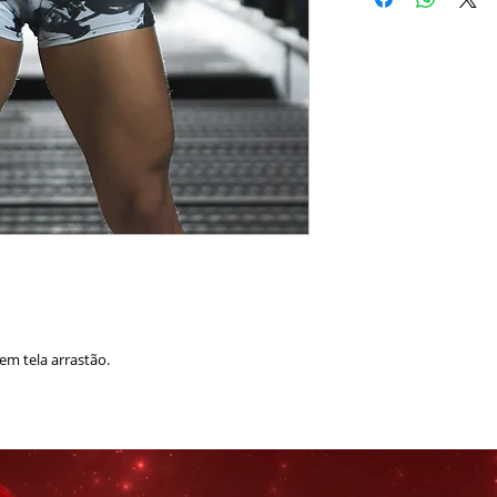
em tela arrastão.
o
 Elastano
ido posição do corte