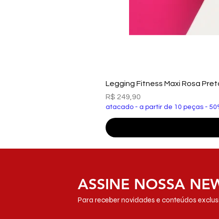
Legging Fitness Maxi Rosa Pre
Preço
R$ 249,90
atacado - a partir de 10 peças - 50
ASSINE NOSSA NE
Para receber novidades e conteúdos exclusi