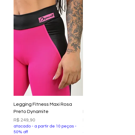
Legging Fitness Maxi Rosa
Top Fitness Xtreme Ve
Preto Dynamite
Preto Dynamite
Preço
Preço
R$ 249,90
R$ 149,90
atacado - a partir de 10 peças -
atacado - a partir de 10 p
50% off
50% off