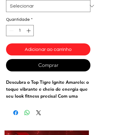
Quantidade
*
Adicionar ao carrinho
Comprar
Descubra o
Top Tigre Ignite Amarelo
: o
toque vibrante e cheio de energia que
seu look fitness precisa! Com uma
tonalidade intensa e marcante, este
top foi criado para quem quer brilhar e
se destacar. A estampa da inicial
estilizada do tigre no busto adiciona
personalidade e simboliza a força da