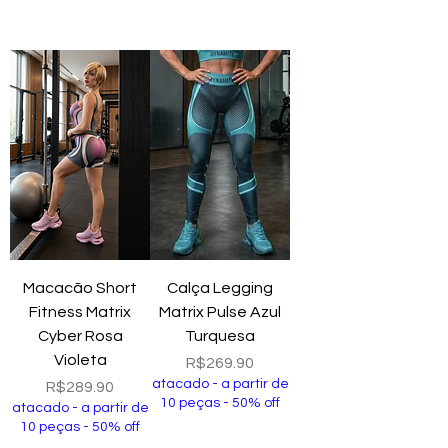
Add to Cart
Add to Cart
Macacão Short
Calça Legging
Fitness Matrix
Matrix Pulse Azul
Cyber Rosa
Turquesa
Violeta
Price
R$269.90
atacado - a partir de
Price
R$289.90
10 peças - 50% off
atacado - a partir de
10 peças - 50% off