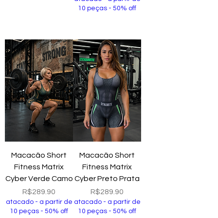
10 peças - 50% off
Add to Cart
Add to Cart
Macacão Short
Macacão Short
Fitness Matrix
Fitness Matrix
Cyber Verde Camo
Cyber Preto Prata
Price
Price
R$289.90
R$289.90
atacado - a partir de
atacado - a partir de
10 peças - 50% off
10 peças - 50% off