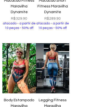
Macacão Fitness
Macacão Short
Maravilha
Fitness Maravilha
Dynamite
Dynamite
Price
Price
R$329.90
R$289.90
atacado - a partir de
atacado - a partir de
10 peças - 50% off
10 peças - 50% off
Add to Cart
Add to Cart
Body Estampado
Legging Fitness
Maravilha
Maravilha