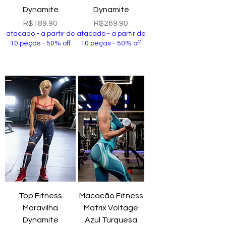
Dynamite
Dynamite
Price
Price
R$189.90
R$269.90
atacado - a partir de
atacado - a partir de
10 peças - 50% off
10 peças - 50% off
Add to Cart
Add to Cart
Top Fitness
Macacão Fitness
Maravilha
Matrix Voltage
Dynamite
Azul Turquesa