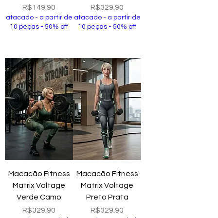
Price
Price
R$149.90
R$329.90
atacado - a partir de
atacado - a partir de
10 peças - 50% off
10 peças - 50% off
Add to Cart
Add to Cart
Macacão Fitness
Macacão Fitness
Matrix Voltage
Matrix Voltage
Verde Camo
Preto Prata
Price
Price
R$329.90
R$329.90