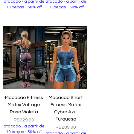
atacado - a partir de
atacado - a partir de
10 peças - 50% off
10 peças - 50% off
Add to Cart
Add to Cart
Macacão Fitness
Macacão Short
Matrix Voltage
Fitness Matrix
Rosa Violeta
Cyber Azul
Turquesa
Price
R$329.90
atacado - a partir de
Price
R$289.90
10 peças - 50% off
atacado - a partir de