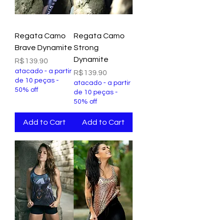
Regata Camo
Regata Camo
Brave Dynamite
Strong
Dynamite
Price
R$139.90
atacado - a partir
Price
R$139.90
de 10 peças -
atacado - a partir
50% off
de 10 peças -
50% off
Add to Cart
Add to Cart