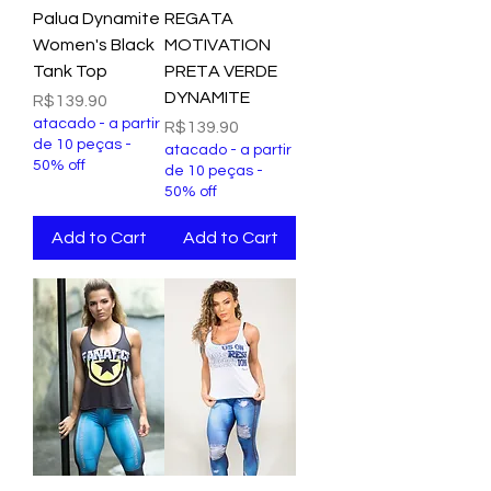
Palua Dynamite
REGATA
Women's Black
MOTIVATION
Tank Top
PRETA VERDE
DYNAMITE
Price
R$139.90
atacado - a partir
Price
R$139.90
de 10 peças -
atacado - a partir
50% off
de 10 peças -
50% off
Add to Cart
Add to Cart