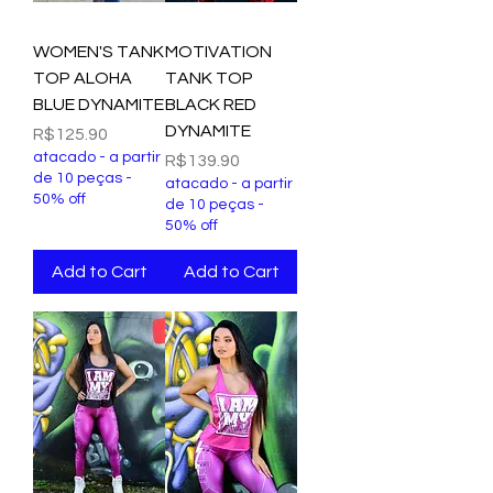
WOMEN'S TANK
MOTIVATION
TOP ALOHA
TANK TOP
BLUE DYNAMITE
BLACK RED
DYNAMITE
Price
R$125.90
atacado - a partir
Price
R$139.90
de 10 peças -
atacado - a partir
50% off
de 10 peças -
50% off
Add to Cart
Add to Cart