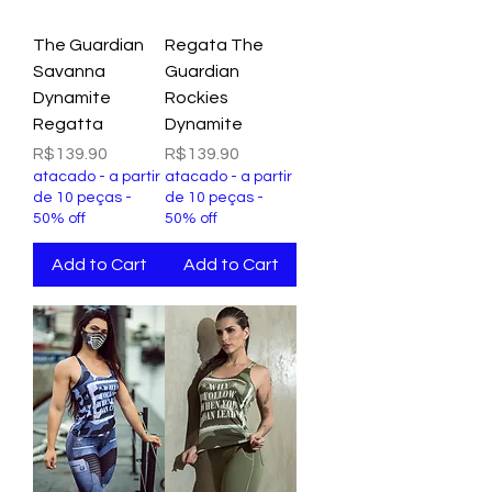
The Guardian
Regata The
Savanna
Guardian
Dynamite
Rockies
Regatta
Dynamite
Price
Price
R$139.90
R$139.90
atacado - a partir
atacado - a partir
de 10 peças -
de 10 peças -
50% off
50% off
Add to Cart
Add to Cart