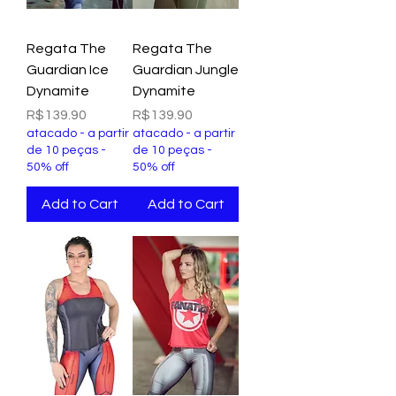
Regata The
Regata The
Guardian Ice
Guardian Jungle
Dynamite
Dynamite
Price
Price
R$139.90
R$139.90
atacado - a partir
atacado - a partir
de 10 peças -
de 10 peças -
50% off
50% off
Add to Cart
Add to Cart