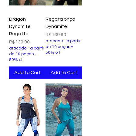
Dragon
Regata onça
Dynamite
Dynamite
Regatta
Price
R$139.90
atacado - a partir
Price
R$139.90
de 10 peças -
atacado - a partir
50% off
de 10 peças -
50% off
Add to Cart
Add to Cart