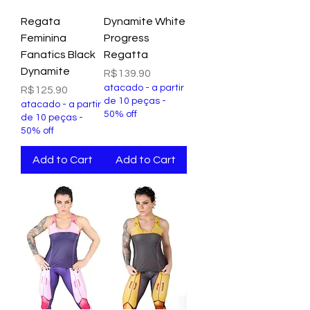
Regata
Dynamite White
Feminina
Progress
Fanatics Black
Regatta
Dynamite
Price
R$139.90
atacado - a partir
Price
R$125.90
de 10 peças -
atacado - a partir
50% off
de 10 peças -
50% off
Add to Cart
Add to Cart