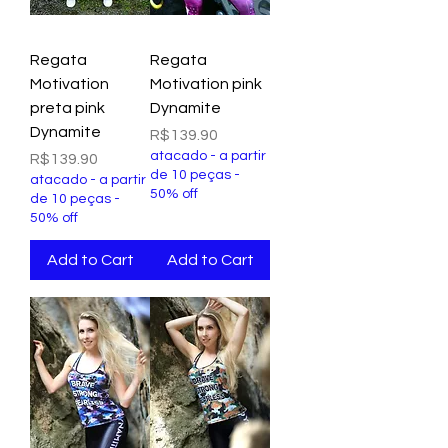
Regata
Regata
Motivation
Motivation pink
preta pink
Dynamite
Dynamite
Price
R$139.90
atacado - a partir
Price
R$139.90
de 10 peças -
atacado - a partir
50% off
de 10 peças -
50% off
Add to Cart
Add to Cart