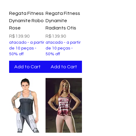
Regata Fitness
Regata Fitness
Dynamite Robo
Dynamite
Rose
Radiants Otis
Price
Price
R$139.90
R$139.90
atacado - a partir
atacado - a partir
de 10 peças -
de 10 peças -
50% off
50% off
Add to Cart
Add to Cart