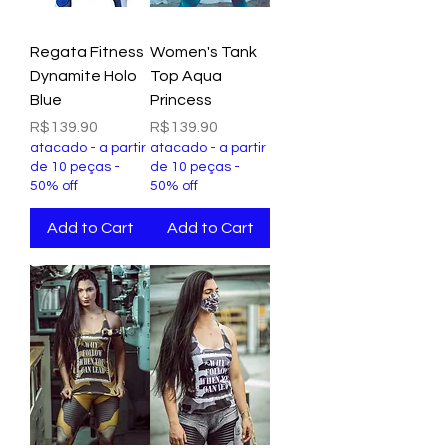
Regata Fitness
Women's Tank
Dynamite Holo
Top Aqua
Blue
Princess
Price
Price
R$139.90
R$139.90
atacado - a partir
atacado - a partir
de 10 peças -
de 10 peças -
50% off
50% off
Add to Cart
Add to Cart