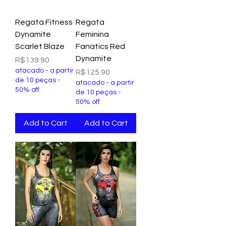
Regata Fitness
Regata
Dynamite
Feminina
Scarlet Blaze
Fanatics Red
Dynamite
Price
R$139.90
atacado - a partir
Price
R$125.90
de 10 peças -
atacado - a partir
50% off
de 10 peças -
50% off
Add to Cart
Add to Cart