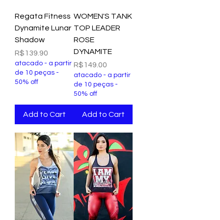
Regata Fitness
WOMEN'S TANK
Dynamite Lunar
TOP LEADER
Shadow
ROSE
DYNAMITE
Price
R$139.90
atacado - a partir
Price
R$149.00
de 10 peças -
atacado - a partir
50% off
de 10 peças -
50% off
Add to Cart
Add to Cart