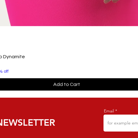
to Dynamite
% off
Add to Cart
Email
NEWSLETTER