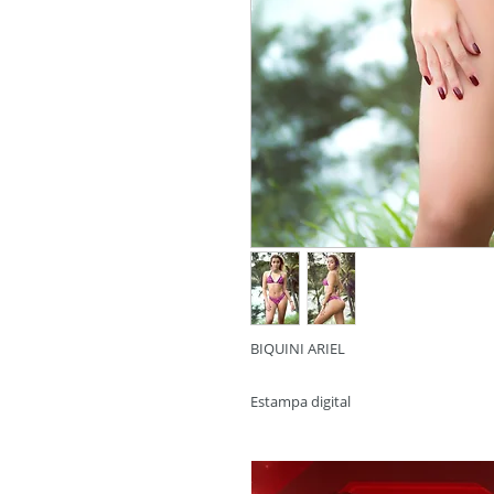
BIQUINI ARIEL
Estampa digital
Cor Escamas .
Tecido:
''Estampa Dig
Suplex Light
Composição:
15% Elastano 85% Po