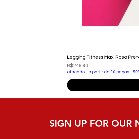
Legging Fitness Maxi Rosa Pre
Price
R$249.90
atacado - a partir de 10 peças - 50
SIGN UP FOR OUR 