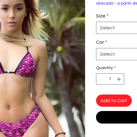
atacado - a partir d
Size
*
Select
Cor
*
Select
Quantity
*
Add to Cart