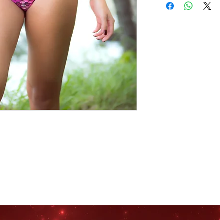
ital'' Soutex
liamida