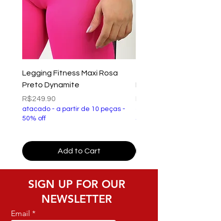
Legging Fitness Maxi Rosa
Top Fitness Xtreme Ve
Preto Dynamite
Preto Dynamite
Price
Price
R$249.90
R$149.90
atacado - a partir de 10 peças -
atacado - a partir de 10 p
50% off
50% off
Add to Cart
SIGN UP FOR OUR
NEWSLETTER
Email