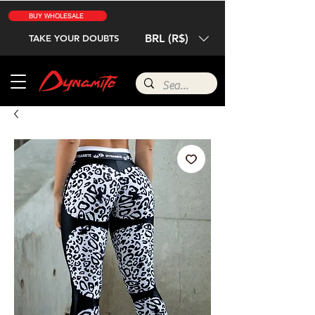
BUY WHOLESALE
BRL (R$)
TAKE YOUR DOUBTS