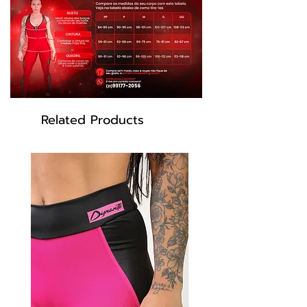
seu próximo look.
Tecidos:
Suplex L
ight e Cirré
Composição:
85% Poliamida e 15%
Elastano
Tamanho:
Disponível em P, M e G
Cor: Preto e branco
Be your Dynamite Self
Related Products