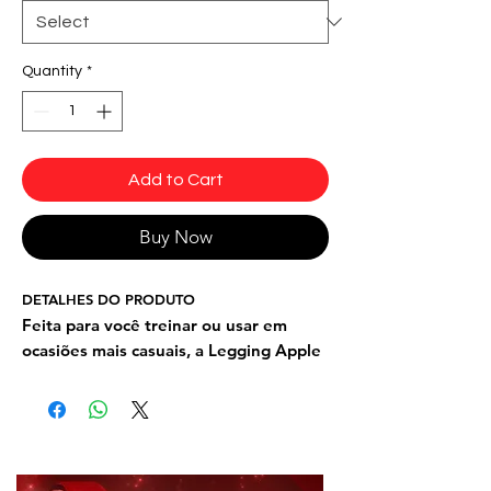
Quantity
*
Add to Cart
Buy Now
DETALHES DO PRODUTO
Feita para você treinar ou usar em
ocasiões mais casuais, a Legging Apple
Booty Aphrodite tem um design
exclusivo que
valoriza suas shapes e
seu bumbum
. Agora disponível na cor
amarela para garantir mais cor e o
estilo único e explosivo da Dynamiteno