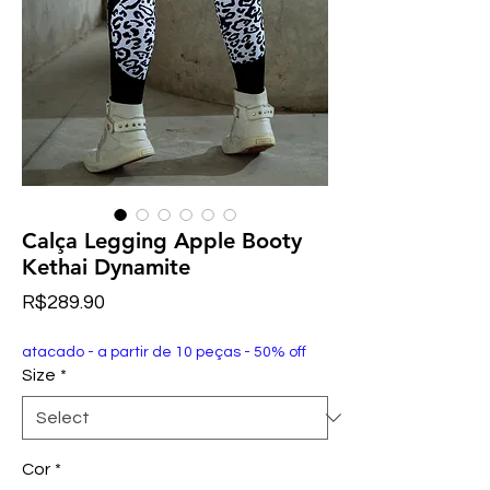
Calça Legging Apple Booty
Kethai Dynamite
Price
R$289.90
atacado - a partir de 10 peças - 50% off
Size
*
Cor
*