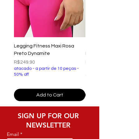
Legging Fitness Maxi Rosa
Top Fitness Xtreme Ve
Preto Dynamite
Preto Dynamite
Price
Price
R$249.90
R$149.90
atacado - a partir de 10 peças -
atacado - a partir de 10 p
50% off
50% off
Add to Cart
SIGN UP FOR OUR
NEWSLETTER
Email