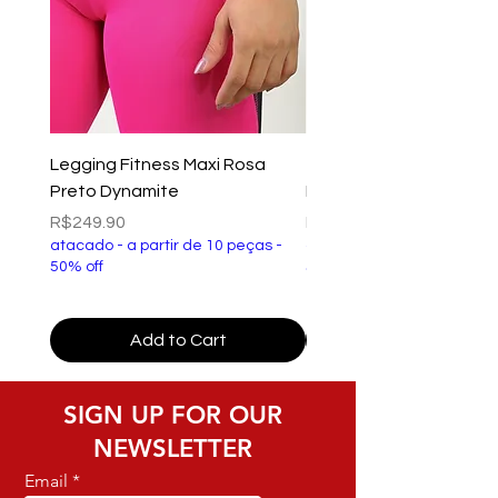
Legging Fitness Maxi Rosa
Top Fitness Xtreme Ve
Preto Dynamite
Preto Dynamite
Price
Price
R$249.90
R$149.90
atacado - a partir de 10 peças -
atacado - a partir de 10 p
50% off
50% off
Add to Cart
SIGN UP FOR OUR
NEWSLETTER
Email