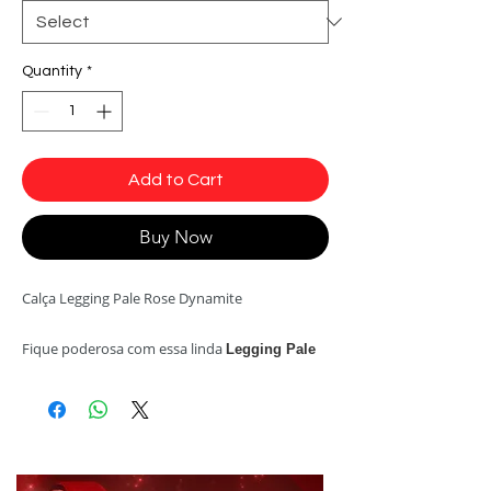
Quantity
*
Add to Cart
Buy Now
Calça Legging Pale Rose Dynamite
Fique poderosa com essa linda
Legging Pale
Rose com zípper frontal prateado, cós alto
com detalhe e brilhoso prata, e bolsinhos
nas laterais. Arrase na balada, na festa e no
dia a dia!
Tecido brilhoso aveludado e textura