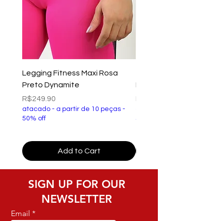
Legging Fitness Maxi Rosa
Top Fitness Xtreme Ve
Preto Dynamite
Preto Dynamite
Price
Price
R$249.90
R$149.90
atacado - a partir de 10 peças -
atacado - a partir de 10 p
50% off
50% off
Add to Cart
SIGN UP FOR OUR
NEWSLETTER
Email