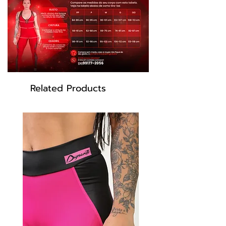
canelada.
Composição: 85% Poliamida, 15% Elastano
Cor: Rosé
Modelo: L2088
Related Products