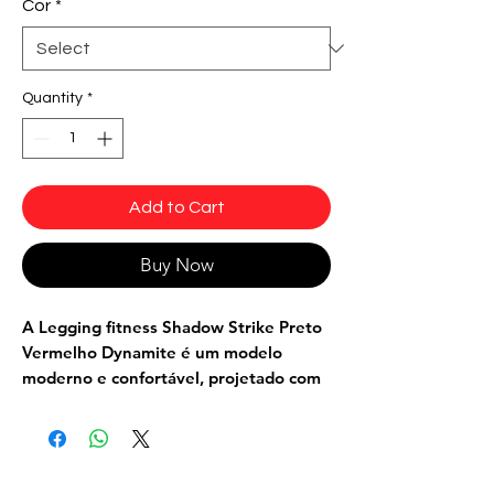
Cor
*
Quantity
*
Add to Cart
Buy Now
A
Legging fitness Shadow Strike Preto
Vermelho Dynamite
é um modelo
moderno e confortável, projetado com
atenção aos detalhes para garantir o
máximo conforto, mobilidade e estilo
durante os exercícios. Com recortes
estratégicos e um jogo de cores entre