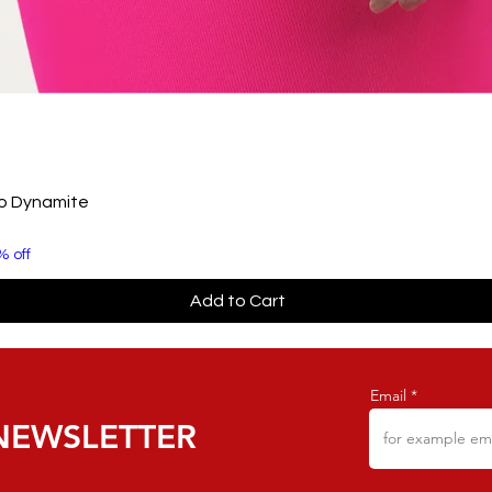
to Dynamite
% off
Add to Cart
Email
NEWSLETTER