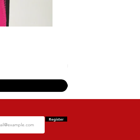
Top Fitness Xtreme Vermelho P
Price
R$149.90
atacado - a partir de 10 peças - 50
Register