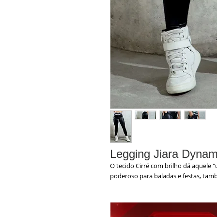
Legging Jiara Dynam
O tecido Cirré com brilho dá aquele "
poderoso para baladas e festas, ta
Com zíper frontal, cós alto, detalhe e
peça para você chegar chegando em q
Cores:
Preto , detalhes oncinha pret
Tecido:
Cirré